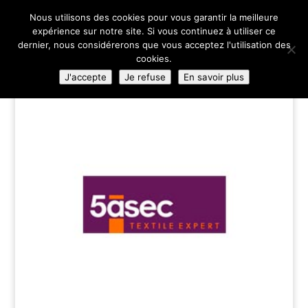
02 35 84 83 00
Nous utilisons des cookies pour vous garantir la meilleure
expérience sur notre site. Si vous continuez à utiliser ce
dernier, nous considérerons que vous acceptez l'utilisation des
cookies.
J'accepte
Je refuse
En savoir plus