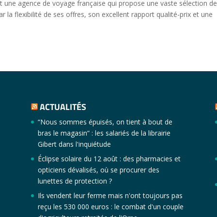
t une agence de voyage française qui propose une vaste sélection de
r la flexibilité de ses offres, son excellent rapport qualité-prix et une
ACTUALITÉS
“Nous sommes épuisés, on tient à bout de
bras le magasin” : les salariés de la librairie
Gibert dans l'inquiétude
Éclipse solaire du 12 août : des pharmacies et
opticiens dévalisés, où se procurer des
lunettes de protection ?
Ils vendent leur ferme mais n'ont toujours pas
reçu les 530 000 euros : le combat d'un couple